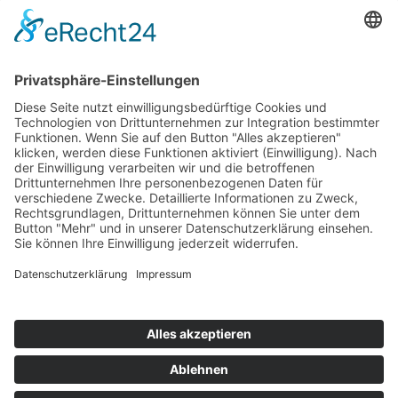
an, die vor dem Hintergrund der Digitalisierung weitere
betriebliche oder schulbezogene Aspekte von
Ausbildungen in der IT-Branche erörterte.
Am Ende waren sich alle Teilnehmerinnen und
Teilnehmer einig, dass es der Organisatorin diese
Netzwerktages, Frau Sabrina Söhren,
Verbandskommunikation, und ihrem Team vom
Unternehmensverband Kiel wieder gelungen war, einen
anregenden, informativen sowie atmosphärisch „auf
Augenhöhe“ erfolgten Austausch zwischen Schule und
Wirtschaft zu ermöglichen.
VORHERIGER
NÄCHSTER
STUDIE BESTÄTIGT POSITIVE EFFEKTE BEI SCHÜLERINNEN UND SCHÜLERN DURCH UNTERNEHMERGEIST-MAßNAHMEN
Save the date: BerufsInformationsBörse (BIB) vom 8. bis 10. November in Rendsburg