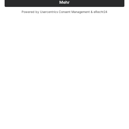
Alle Beiträge anschauen
Datenschutz
|
Impressum
|
Sitemap
|
Cookie-Einstellungen
© 2026 Schulewirtschaft Schleswig-Holstein
Design by
Werbung.sh