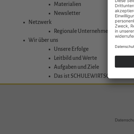
Materialien
Newsletter
Netzwerk
Regionale Unternehmens-Verbän
Wir über uns
Unsere Erfolge
Leitbild und Werte
Aufgaben und Ziele
Das ist SCHULEWIRTSCHAFT
Datensch