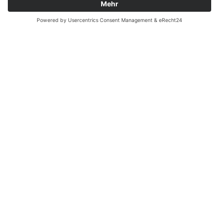
VORHERIGER
NÄCHSTER
Neues aus dem SCHULEWIRTSCHAFT-Netzwerk 01/22
EINLADUNG zum Online-Seminar in der Reihe Azubigewinnung
Alle Beiträge anschauen
Datenschutz
|
Impressum
|
Sitemap
|
Cookie-Einstellungen
© 2026 Schulewirtschaft Schleswig-Holstein