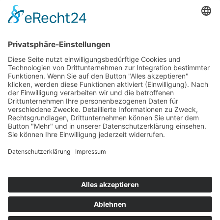
können. Vor allem erreichen Sie über diese Plattform die
Schüler und Schülerinnen in Ihrer Region.
Die angekündigte Übersicht von weiteren, größtenteils
überregionalen Plattformen für Azubistellen finden Sie
ebenfalls im Anhang. Und wer enger mit Schulen
zusammenarbeiten möchte, dem empfehlen wir
unser
Seminar am 15. März 2022
um 10 Uhr
„Ab ins Klassenzimmer – Azubigewinnung
an Schulen!“
https://www.t-a-nord.de/projekte-
ahoi/veranstaltung-azubigewinnung/
Dr. Sabine Kubisch
Technische Akademie Nord e.V.
Projektleitung „Ausbildung ahoi! – Segel setzen für
Industrie 4.0“