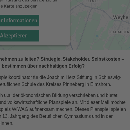
se Karte anzuzeigen.
r Informationen
Akzeptieren
ercentrics Consent Management
atform
&
eRecht24
nehmen zu leiten? Strategie, Stakeholder, Selbstkosten –
n bestimmen über nachhaltigen Erfolg?
pielkoordinator für die Joachim Herz Stiftung in Schleswig-
 Beruflichen Schule des Kreises Pinneberg in Elmshorn.
ch u.a. der ökonomischen Bildung verschrieben und bietet
nd volkswirtschaftliche Planspiele an. Mit dieser Mail möchte
anspiels WIWAG aufmerksam machen. Dieses Planspiel spielen
im 13. Jahrgang des Beruflichen Gymnasiums und in der
:innen.