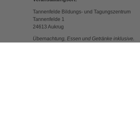
Tannenfelde Bildungs- und Tagungszentrum
Tannenfelde 1
24613 Aukrug
Übernachtung, Essen und Getränke inklusive.
Termine:
Einführungsveranstaltung: 03.11.22 17.00 bis 18
10.11.2022 von 09.00 bis 17.30 Uhr, Präsenz
11.11.2022 von 09.00 bis 16.00 Uhr, Präsenz
VORHERIGER