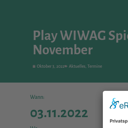
Play WIWAG Spie
November
Oktober 3, 2022
Aktuelles
,
Termine
Wann:
03.11.2022