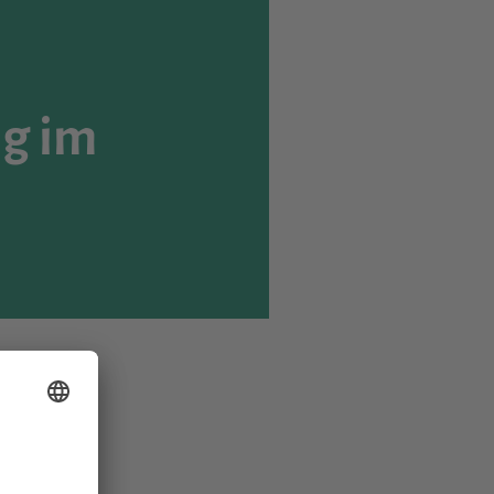
ng im