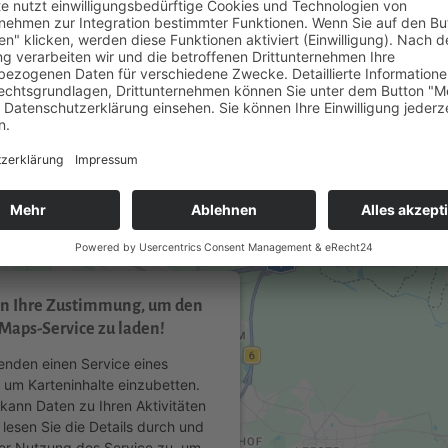
.
en Ihre Zustimmung, um den
Maps-Service zu laden!
enden einen Service eines
, um Karteninhalte einzubetten.
 kann Daten zu Ihren Aktivitäten
 lesen Sie die Details durch und
er Nutzung des Service zu, um