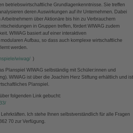
 betriebswirtschaftliche Grundlagenkenntnisse. Sie treffen
 analysieren deren Auswirkungen auf ihr Unternehmen. Dabei
Arbeitnehmern über Aktionäre bis hin zu Verbrauchern
Entscheidungen in Gruppen treffen, fördert WIWAG zudem
it. WIWAG basiert auf einer interaktiven
 modularen Aufbau, so dass auch komplexe wirtschaftliche
ernt werden.
nspiele/wiwag/
)
 das Planspiel WIWAG selbständig mit Schüler:innen und
g). WIWAG ist über die Joachim Herz Stiftung erhältlich und is
rtschaftliches Planspiel.
 über folgenden Link gebucht:
33/
 Lehrkräften. Ich stehe Ihnen selbstverständlich für alle Fragen
362 70 zur Verfügung.