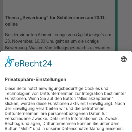
Thema „Bewerbung“ für Schüler:innen am 23.11.
online
Bei der virtuellen Alumni-Lounge von
Digital Insights
am
23. November, 16.30 Uhr, geht es um die richtige
Bewerbung. Was im Vorstellungsgespräch zu erwarten
ist, erläutern Werkstudent:innen aus den Unternehmen
Microsoft, SAP und Siemens und üben außerdem mit
den Schüler:innen in Kleingruppen mögliche
Gesprächssituationen. Ein Recruiting-Verantwortlicher
stellt vor, worauf es bei der Bewerbung wirklich
ankommt. Schüler:innen ab Klasse 9 sind herzlich
eingeladen, auch wenn sie noch nicht bei
Digital Insights
teilgenommen haben.
Jetzt anmelden:
Alumni-Lounge
Machen Sie die Schulen in Ihrem Bereich gerne darauf