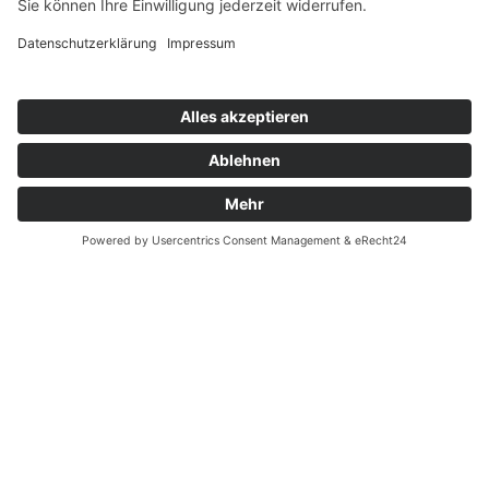
aufmerksam! Schülerinnen und Schüler ebenso wie die
zuständigen Lehrkräfte können in den Lounges aus
erster Hand erfahren, was heute bei einer Bewerbung
gefragt ist, um sich selbst bzw. die jungen Menschen
adäquat darauf vorbereiten zu können.
VORHERIGER
NÄCHSTER
Der Unternehmerdienst 09/22 des UV Nord berichtet:
Neues Tool „Gesucht – gefunden: Ich!“ von der BA
Alle Beiträge anschauen