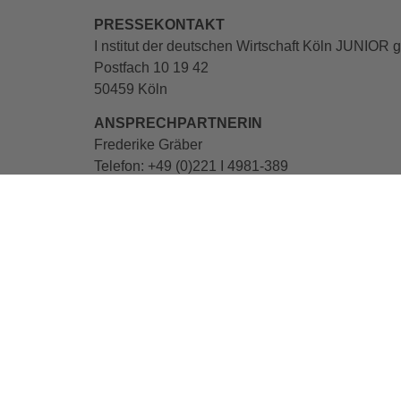
PRESSEKONTAKT
I nstitut der deutschen Wirtschaft Köln JUNIO
Postfach 10 19 42
50459 Köln
ANSPRECHPARTNERIN
Frederike Gräber
Telefon: +49 (0)221 I 4981-389
graeber@iwkoeln.de
VORHERIGER
Alle Beiträge anschauen