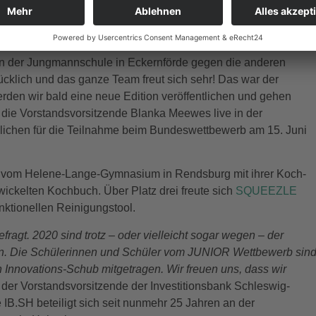
otenzielle Kunden und Investoren zu begeistern. In Schleswig-
ülerfirmen nach einem Vorentscheid 6 Unternehmen für den
on der Jungmannschule in Eckernförde gegen die anderen
lücklich und das ganze Team freut sich sehr! Das war der
erden wir bald eine neue Edition veröffentlichen und gehen
die Vorstandsvorsitzende Blanka Meewes live in der
ndlichen für die Teilnahme beim Bundeswettbewerb am 15. Juni
vom Helene-Lange-Gymnasium in Rendsburg mit ihrer Koch-
ckelten Kochbuch. Über Platz drei freute sich
SQUEEZLE
ktionellen Reinigungstool.
fragt. 2020 sind trotz – oder vielleicht sogar wegen – der
n. Die Schülerinnen und Schüler vom JUNIOR Wettbewerb sin
Innovations-Schub mitgetragen. Wir freuen uns, dass wir
e der Vorstandsvorsitzende der Investitionsbank Schleswig-
IB.SH beteiligt sich seit nunmehr 25 Jahren an der