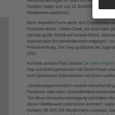
Herausforderungen im Team und die Fähigkeit, p
Holstein hatten sich von 12 JUNIOR expert Sch
Wettbewerb qualifiziert.
Beim virtuellen Event setzte sich EcksGames v
Finalisten durch. „Vielen Dank, wir sind super g
nächste große Schritt auf unserer Reise. Jetzt w
motiviert dem Bundeswettbewerb entgegen.“, so 
Preisverleihung. Der Sieg qualifiziert die Juge
2021.
Auf dem zweiten Platz landete
De lütten helpers
App und ihrem gemeinsam mit Senior*innen entwi
vom Gymnasium Kaltenkirchen mit ihrem multifun
„Gründungsgeist bleibt in unserer Gesellschaft ge
Pandemie viele neue Geschäftsideen entstande
Teil dieser Innovationsbewegung und haben den 
diesen Wettbewerb unterstützen konnten“
, sagt
Holstein (IB.SH), Erk Westermann-Lammers. Die 