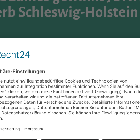
b Schleswig-Holstein
TEINS HEIßT ECKSGAMES
chaftsspiele mit Heimatbezug – damit hat das JUNIOR
en Landesentscheid in Schleswig-Holstein den Titel
rzeugten die Jury aus Bildungs- und
swig-Holstein im Juni beim Bundeswettbewerb vertreten,
t wird.
 Videopräsentation – beim Landeswettbewerb werden die
et. Ausgezeichnet wird das Unternehmen mit dem stimmigsten
gsprozess der Jugendlichen, ihr Umgang mit