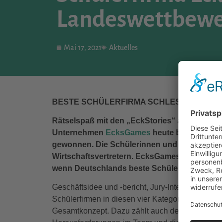
Landeswettbewer
Mai 17, 2021
Aktuelles
BESTE SCHÜLERFIRMA SCHLESWIG-HOLS
Rätselspaß mit den „EckStories“ als Gesells
Unternehmen
EcksGames
heute beim digital
gewonnen. Die Schülerinnen und Schüler übe
Wirtschaftsvertretern. EcksGames wird Schle
wenn Deutschlands beste Schülerfirma gekür
Geschäftsidee und -bericht, Jury-Interview und
Schülerfirmen in diesen vier Kategorien bewert
Gesamtkonzept. Dazu zählt auch der Entwicklun