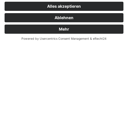
Technische Akademie Nord e.V.
Tel.: 0431 33 937-16
mobil: 0176 47166279
p.gaede@t-a-nord.de
VORHERIGER
NÄCHSTER
Schulewirtschaft SH blickt nach Mecklenburg-Vorpommern
Die Schule des Jahres 2022 wird gesucht: „Lernen in der Pandemie “ 30 Schulen in Schleswig – Holstein haben am Wettbewerb teilgenommen
Alle Beiträge anschauen