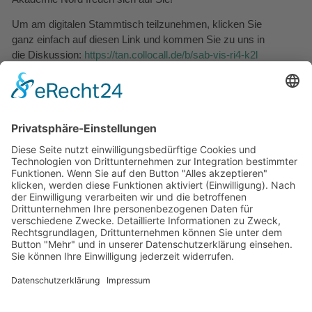
Um am digitalen Stammtisch teilzunehmen, klicken Sie
ganz einfach auf diesen Link und kommen Sie zu uns in
die Diskussion:
https://tan.collocall.de/b/sab-vis-ri4-k2l
Wir freuen uns über eine kurze Anmeldung per Email
unter
ahoi@t-a-nord.de
, setzen diese aber nicht als
Muss voraus.
Sollten Sie ein
Headset
verwenden, empfehlen wir
Ihnen, dieses
vor dem Betreten
des Raums
anzuschließen. Um sich direkt und unkompliziert
auszutauschen, wäre es schön, wenn Sie ein Endgerät
mit Mikrofon und möglichst auch mit Kamera
verwenden würden.
Sie haben noch Fragen? Dann melden Sie sich gerne
bei uns per Email oder per Telefon.
Petra Gaede
,,Ausbildung ahoi! – Segel setzen für Industrie 4.0″