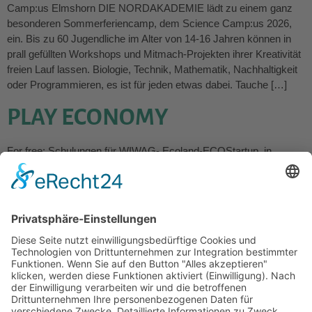
Camp:us Elmshorn DIE NORDAKADEMIE lädt zu einem ganz
besonderen Sommerferiencamp, dem Science Camp:us 2026,
ein. Bis zu 60 Jugendliche im Alter von 14-16 Jahren können in
prall gefüllten Workshops und Mitmach-Projekten ihrer Kreativität
freien Lauf lassen. Biologie, Technik, Mathematik, Nachhaltigkeit
oder Programmieren, es ist für jeden etwas dabei. Tauche […]
PLAY ECONOMY
For free: Schulungen für WIWAG- Ecoland-ECOStartup in
Tannenfelde Kostenlose Fortbildungsangebote der Joachim Herz
Stiftung zu den ökonomischen Planspielen in Tannenfelde
(Schleswig-Holstein) 2026 Planspiele machen komplexe
Zusammenhänge erklärbar. Unsere Planspiele bieten vielfältige
Einsatzmöglichkeiten im Unterricht und zahlreiche inhaltliche
Verbindungen zu den Lehrplänen. Unsere Schulungen bieten eine
Einführung in das Handling der Webplattformen und die
Einsatzmöglichkeiten sowie […]
Weiter
→