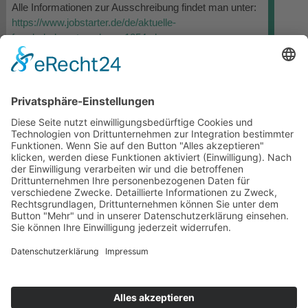
Alle Informationen zur Ausschreibung findet man unter:
https://www.jobstarter.de/de/aktuelle-
foerderbekanntmachung-1254.php
VORHERIGER
NÄCHSTER
Befragung der Studienberechtigten des Jahres 2018 startet
„Ganztag an Schulen zur Berufsorientierung nutzen“ – neue Handreichung von SCHULEWIRTSCHAFT verfügbar
Alle Beiträge anschauen