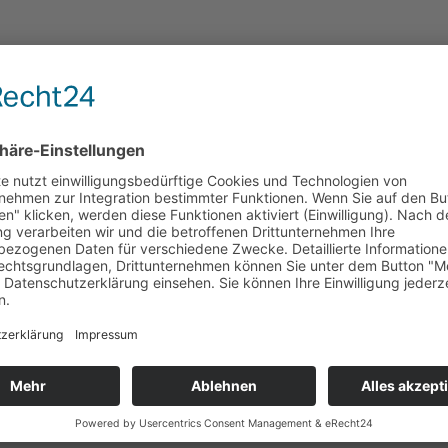
münster Mitte“.
henwestedt“.
 Weg zum Bildungszentrum.