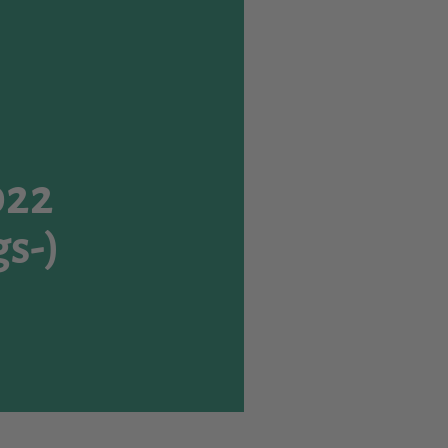
022
s-)