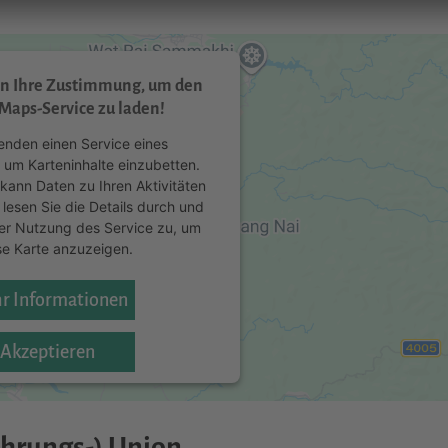
en Ihre Zustimmung, um den
Maps-Service zu laden!
enden einen Service eines
, um Karteninhalte einzubetten.
 kann Daten zu Ihren Aktivitäten
 lesen Sie die Details durch und
er Nutzung des Service zu, um
se Karte anzuzeigen.
r Informationen
Akzeptieren
ercentrics Consent Management
atform
&
eRecht24
hrungs-) Union.