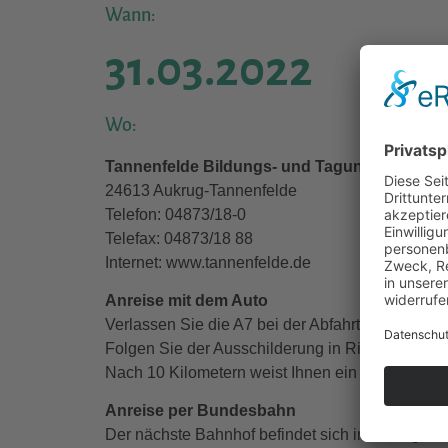
Wann:
31.03.2022
Wo:
Tannenfelde Bildungs- und Tagungszentrum
24613 Aukrug-Tannenfelde
Telefon: 04873/18-0
Telefax: 04873/18 88
Internet: www.tannenfelde.de
Anreise mit dem Auto
Verlassen Sie die A7 bei der Abfahrt Nr. 14 „Neu
Folgen Sie der Ausschilderung in Richtung „Ho
Nach 10 Kilometern weist Ihnen ein Schild den
Anreise per Bundesbahn
Der nächste Bahnhof befindet sich in Aukrug.