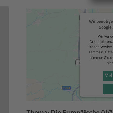
Wir benötig
Google 
Wir verw
Drittanbieters
Dieser Service
sammeln. Bitte
stimmen Sie d
die
Meh
powered by
Us
Pl
Thema: Die Europäische (Wä